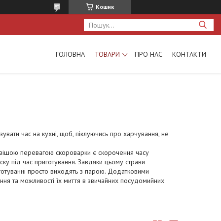
Кошик
ГОЛОВНА
ТОВАРИ
ПРО НАС
КОНТАКТИ
увати час на кухні, щоб, піклуючись про харчування, не
ливішою перевагою скороварки є скорочення часу
ску під час приготування. Завдяки цьому страви
иготуванні просто виходять з парою. Додатковими
ння та можливості їх миття в звичайних посудомийних