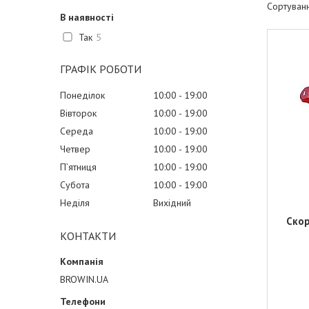
В наявності
Так
5
ГРАФІК РОБОТИ
Понеділок
10:00
19:00
Вівторок
10:00
19:00
Середа
10:00
19:00
Четвер
10:00
19:00
Пʼятниця
10:00
19:00
Субота
10:00
19:00
Неділя
Вихідний
Скор
КОНТАКТИ
BROWIN.UA