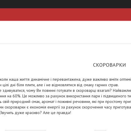
СКОРОВАРКИ
 коли наша життя динамічне і перевантажена, дуже важливо вміти оптиміз
 цілі дні біля плити, але і не відмовлятися від смаку гарних страв.
 здивуватися, чому Ви повинні готувати в скороварці взагалі? Найваж
ння на 60%. Це можливо за рахунок використання пари і підвищеного ти
ь свій природний смак, аромат і поживні речовини, які при простому пр
и скороварки є економія енергії за рахунок скорочення часу приготува
Звучить дуже красиво? Але це правда!