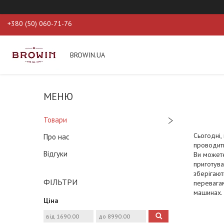
+380 (50) 060-71-76
BROWIN.UA
Товари
Сьогодні,
Про нас
проводити
Відгуки
Ви можете
приготува
зберігают
ФІЛЬТРИ
перевагам
машинах. 
Ціна