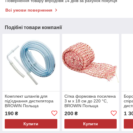
Повернення товару впродовж 14 днів за рахунок покупця
Всі умови повернення
Подібні товари компанії
Комплект шлангів для
Сітка формовна посилена
Боро
під'єднання дистилятора
3 м x 18 см до 220 °C,
спір
BROWIN Польща
BROWIN Польща
дис
Пол
190
200
1 3
₴
₴
Купити
Купити