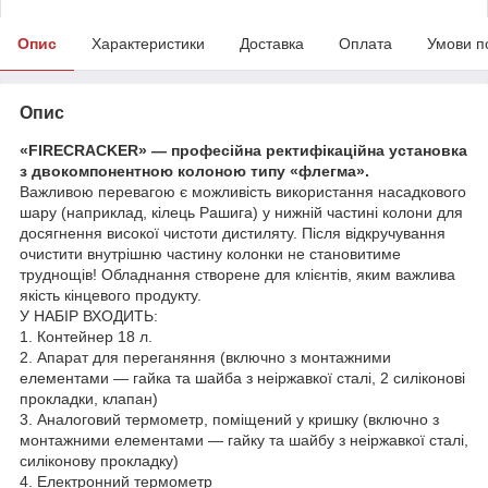
Опис
Характеристики
Доставка
Оплата
Умови п
Опис
«FIRECRACKER» — професійна ректифікаційна установка
з двокомпонентною колоною типу «флегма».
Важливою перевагою є можливість використання насадкового
шару (наприклад, кілець Рашига) у нижній частині колони для
досягнення високої чистоти дистиляту. Після відкручування
очистити внутрішню частину колонки не становитиме
труднощів! Обладнання створене для клієнтів, яким важлива
якість кінцевого продукту.
У НАБІР ВХОДИТЬ:
1. Контейнер 18 л.
2. Апарат для переганяння (включно з монтажними
елементами — гайка та шайба з неіржавкої сталі, 2 силіконові
прокладки, клапан)
3. Аналоговий термометр, поміщений у кришку (включно з
монтажними елементами — гайку та шайбу з неіржавкої сталі,
силіконову прокладку)
4. Електронний термометр