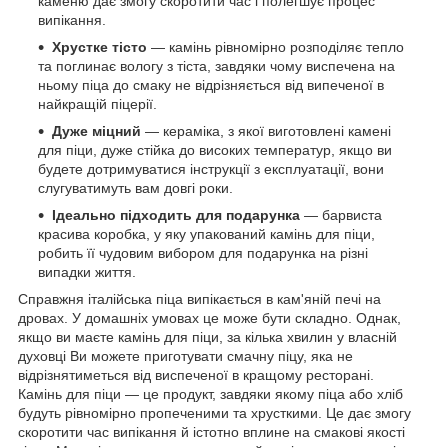
каменю дає змогу скоротити час і полегшує процес
випікання.
Хрустке тісто
— камінь рівномірно розподіляє тепло
та поглинає вологу з тіста, завдяки чому виспечена на
ньому піца до смаку не відрізняється від випеченої в
найкращій піцерії.
Дуже міцний
— кераміка, з якої виготовлені камені
для піци, дуже стійка до високих температур, якщо ви
будете дотримуватися інструкції з експлуатації, вони
слугуватимуть вам довгі роки.
Ідеально підходить для подарунка
— барвиста
красива коробка, у яку упакований камінь для піци,
робить її чудовим вибором для подарунка на різні
випадки життя.
Справжня італійська піца випікається в кам'яній печі на
дровах. У домашніх умовах це може бути складно. Однак,
якщо ви маєте камінь для піци, за кілька хвилин у власній
духовці Ви можете приготувати смачну піцу, яка не
відрізнятиметься від виспеченої в кращому ресторані.
Камінь для піци — це продукт, завдяки якому піца або хліб
будуть рівномірно пропеченими та хрусткими. Це дає змогу
скоротити час випікання й істотно вплине на смакові якості