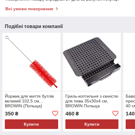
Всі умови повернення
Подібні товари компанії
Йоржик для миття бутлів
Гриль-коптильня з ємністю
Баво
великий 102,5 см, ,
для пива 35x30x4 см,
прес
BROWIN (Польща)
BROWIN Польща
40 с
(По
350
460
140
₴
₴
Купити
Купити