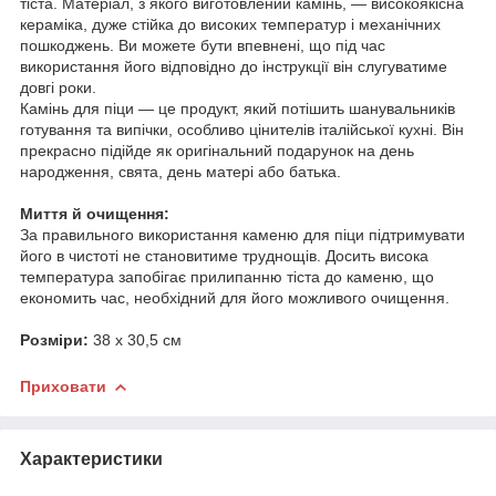
тіста. Матеріал, з якого виготовлений камінь, — високоякісна
кераміка, дуже стійка до високих температур і механічних
пошкоджень. Ви можете бути впевнені, що під час
використання його відповідно до інструкції він слугуватиме
довгі роки.
Камінь для піци — це продукт, який потішить шанувальників
готування та випічки, особливо цінителів італійської кухні. Він
прекрасно підійде як оригінальний подарунок на день
народження, свята, день матері або батька.
Миття й очищення:
За правильного використання каменю для піци підтримувати
його в чистоті не становитиме труднощів. Досить висока
температура запобігає прилипанню тіста до каменю, що
економить час, необхідний для його можливого очищення.
Розміри:
38 x 30,5 см
Приховати
Характеристики