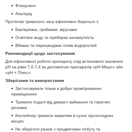
Флокулянт
Альгіцид
Протягом тривалого часу ефективно бореться з:
Бактеріями, грибками, вірусами
Освітлює воду та прибирає каламутність
Вбиває та перешкоджає появі водоростей
Рекомендації щодо застосування
Для ефективної роботи препарату слід встановити значення
рН на рівні 7,0-7,4 за допомогою препаратів «рН-Мінус» або
«рН + Плюс».
Зберігання та використання
Застосовувати тільки в добре провітрюваних
приміщеннях
Тримати подалі від джерел займання та горючих
речовин
Контейнер тримати закритим в сухих прохолодних
місцях
Не зберігати разом з предметами побуту та