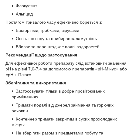
Флокулянт
Альгіцид
Протягом тривалого часу ефективно бореться з:
Бактеріями, грибками, вірусами
Освітлює воду та прибирає каламутність
Вбиває та перешкоджає появі водоростей
Рекомендації щодо застосування
Для ефективної роботи препарату слід встановити значення
рН на рівні 7,0-7,4 за допомогою препаратів «рН-Мінус» або
«рН + Плюс».
Зберігання та використання
Застосовувати тільки в добре провітрюваних
приміщеннях
Тримати подалі від джерел займання та горючих
речовин
Контейнер тримати закритим в сухих прохолодних
місцях
Не зберігати разом з предметами побуту та