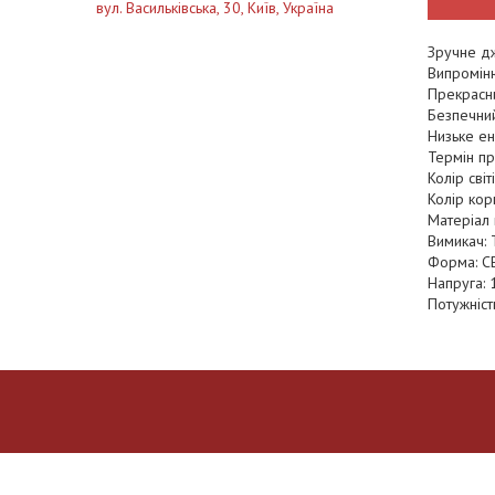
вул. Васильківська, 30, Київ, Україна
Зручне дж
Випромін
Прекрасни
Безпечний
Низьке е
Термін пр
Колір світ
Колір кор
Матеріал 
Вимикач: 
Форма: С
Напруга: 
Потужність