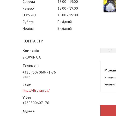
Середа
18:00
19:00
Четвер
18:00
19:00
Пʼятниця
18:00
19:00
Субота
Вихідний
Неділя
Вихідний
КОНТАКТИ
BROWIN.UA
+380 (50) 060-71-76
У комп
Viber
https://Browin.ua/
+380500607176