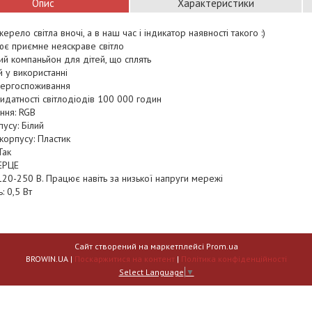
Опис
Характеристики
ерело світла вночі, а в наш час і індикатор наявності такого :)
ює приємне неяскраве світло
й компаньйон для дітей, що сплять
 у використанні
нергоспоживання
идатності світлодіодів 100 000 годин
іння: RGB
пусу: Білий
корпусу: Пластик
Так
ЕРЦЕ
120-250 В. Працює навіть за низької напруги мережі
: 0,5 Вт
Сайт створений на маркетплейсі
Prom.ua
BROWIN.UA |
Поскаржитися на контент
|
Політика конфіденційності
Select Language
▼