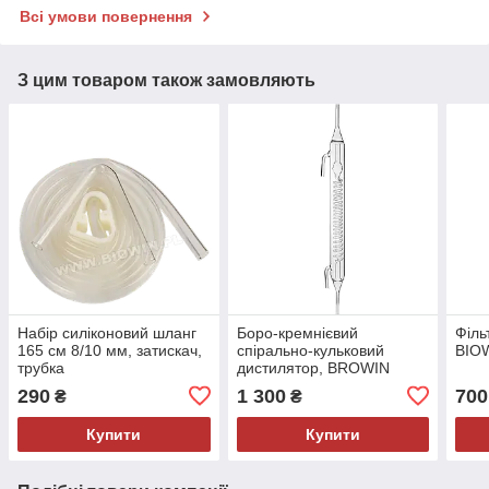
Всі умови повернення
З цим товаром також замовляють
Набір силіконовий шланг
Боро-кремнієвий
Філь
165 см 8/10 мм, затискач,
спірально-кульковий
BIO
трубка
дистилятор, BROWIN
Польща
290
1 300
700
₴
₴
Купити
Купити