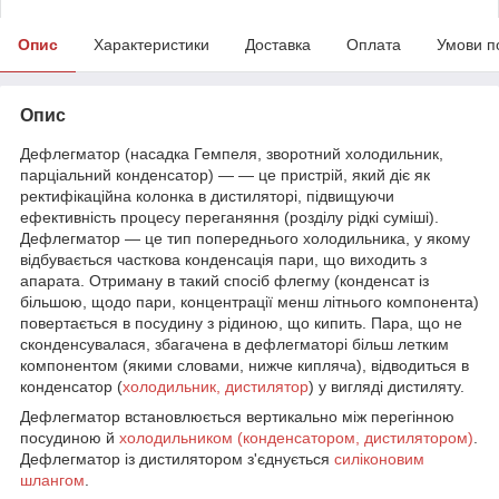
Опис
Характеристики
Доставка
Оплата
Умови п
Опис
Дефлегматор (насадка Гемпеля, зворотний холодильник,
парціальний конденсатор) — — це пристрій, який діє як
ректифікаційна колонка в дистиляторі, підвищуючи
ефективність процесу переганяння (розділу рідкі суміші).
Дефлегматор — це тип попереднього холодильника, у якому
відбувається часткова конденсація пари, що виходить з
апарата. Отриману в такий спосіб флегму (конденсат із
більшою, щодо пари, концентрації менш літнього компонента)
повертається в посудину з рідиною, що кипить. Пара, що не
сконденсувалася, збагачена в дефлегматорі більш летким
компонентом (якими словами, нижче кипляча), відводиться в
конденсатор (
холодильник, дистилятор
) у вигляді дистиляту.
Дефлегматор встановлюється вертикально між перегінною
посудиною й
холодильником (конденсатором, дистилятором)
.
Дефлегматор із дистилятором з'єднується
силіконовим
шлангом
.