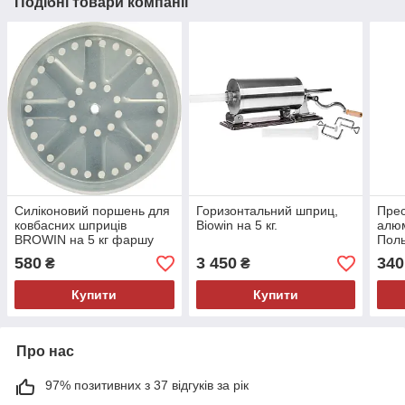
Подібні товари компанії
Силіконовий поршень для
Горизонтальний шприц,
Прес
ковбасних шприців
Biowin на 5 кг.
алюм
BROWIN на 5 кг фаршу
Пол
580
3 450
340
₴
₴
Купити
Купити
Про нас
97% позитивних з 37 відгуків за рік