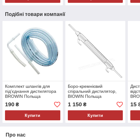
Подібні товари компанії
Комплект шлангів для
Боро-кремнієвий
Дист
під'єднання дистилятора
спіральний дистилятор,
відс
BROWIN Польща
BIOWIN Польща
BRO
190
1 150
15 
₴
₴
Купити
Купити
Про нас