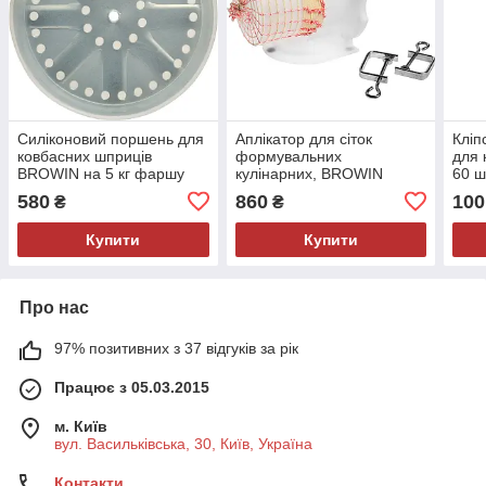
Силіконовий поршень для
Аплікатор для сіток
Кліп
ковбасних шприців
формувальних
для 
BROWIN на 5 кг фаршу
кулінарних, BROWIN
60 ш
Польща
580
860
100
₴
₴
Купити
Купити
Про нас
97% позитивних з 37 відгуків за рік
Працює з 05.03.2015
м. Київ
вул. Васильківська, 30, Київ, Україна
Контакти