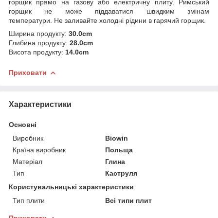
горщик прямо на газову або електричну плиту. Римський
горщик не може піддаватися швидким змінам
температури. Не заливайте холодні рідини в гарячий горщик.
Ширина продукту:
30.0cm
Глибина продукту:
28.0cm
Висота продукту:
14.0cm
Приховати
Характеристики
Основні
Виробник
Biowin
Країна виробник
Польща
Матеріал
Глина
Тип
Каструля
Користувальницькі характеристики
Тип плити
Всі типи плит
Приховати