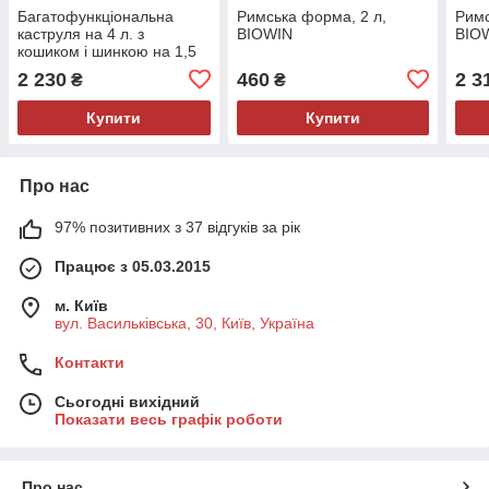
Багатофункціональна
Римська форма, 2 л,
Римс
каструля на 4 л. з
BIOWIN
BIO
кошиком і шинкою на 1,5
кг
2 230
460
2 3
₴
₴
Купити
Купити
Про нас
97% позитивних з 37 відгуків за рік
Працює з 05.03.2015
м. Київ
вул. Васильківська, 30, Київ, Україна
Контакти
Сьогодні вихідний
Показати весь графік роботи
Про нас