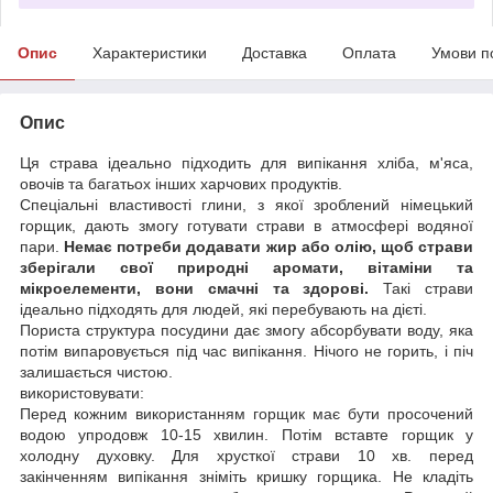
Опис
Характеристики
Доставка
Оплата
Умови п
Опис
Ця страва ідеально підходить для випікання хліба, м'яса,
овочів та багатьох інших харчових продуктів.
Спеціальні властивості глини, з якої зроблений німецький
горщик, дають змогу готувати страви в атмосфері водяної
пари.
Немає потреби додавати жир або олію, щоб страви
зберігали свої природні аромати, вітаміни та
мікроелементи, вони смачні та здорові.
Такі страви
ідеально підходять для людей, які перебувають на дієті.
Пориста структура посудини дає змогу абсорбувати воду, яка
потім випаровується під час випікання. Нічого не горить, і піч
залишається чистою.
використовувати:
Перед кожним використанням горщик має бути просочений
водою упродовж 10-15 хвилин. Потім вставте горщик у
холодну духовку. Для хрусткої страви 10 хв. перед
закінченням випікання зніміть кришку горщика. Не кладіть