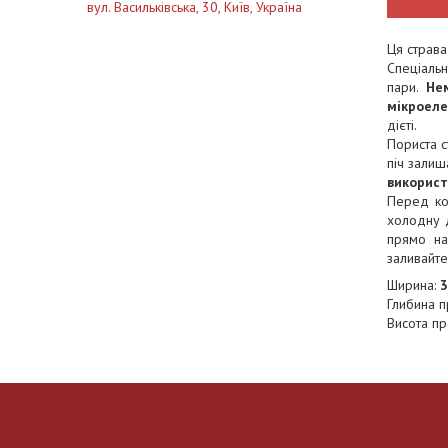
вул. Васильківська, 30, Київ, Україна
Ця страва
Спеціальн
пари.
Не
мікроеле
дієті.
Пориста с
піч залиш
використ
Перед ко
холодну д
прямо на
заливайте
Ширина:
3
Глибина п
Висота пр