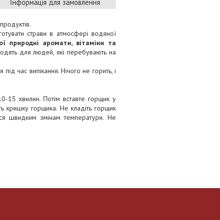
Інформація для замовлення
 продуктів.
 готувати страви в атмосфері водяної
ї природні аромати, вітаміни та
дходять для людей, які перебувають на
під час випікання. Нічого не горить, і
-15 хвилин. Потім вставте горщик у
ть кришку горщика. Не кладіть горщик
ся швидким змінам температури. Не