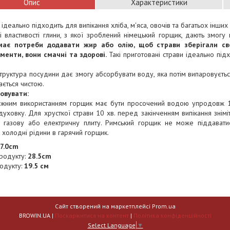
Опис
Характеристики
 ідеально підходить для випікання хліба, м'яса, овочів та багатьох інших
і властивості глини, з якої зроблений німецький горщик, дають змогу
має потреби додавати жир або олію, щоб страви зберігали сво
менти, вони смачні та здорові.
Такі приготовані страви ідеально пі
труктура посудини дає змогу абсорбувати воду, яка потім випаровується 
ається чистою.
овувати:
жним використанням горщик має бути просочений водою упродовж 10
уховку. Для хрусткої страви 10 хв. перед закінченням випікання знімі
 газову або електричну плиту. Римський горщик не може піддавати
 холодні рідини в гарячий горщик.
7.0cm
родукту:
28.5cm
одукту:
19.5 см
Сайт створений на маркетплейсі
Prom.ua
BROWIN.UA |
Поскаржитися на контент
|
Політика конфіденційності
Select Language
▼