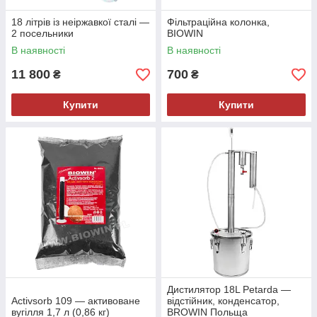
18 літрів із неіржавкої сталі —
Фільтраційна колонка,
2 посельники
BIOWIN
В наявності
В наявності
11 800
700
₴
₴
Купити
Купити
Дистилятор 18L Petarda —
Activsorb 109 — активоване
відстійник, конденсатор,
вугілля 1,7 л (0,86 кг)
BROWIN Польща