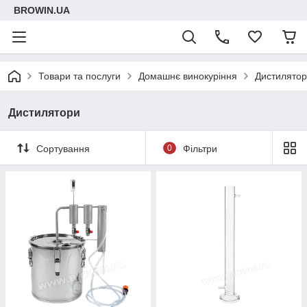
BROWIN.UA
Товари та послуги
Домашнє винокуріння
Дистилято
Дистилятори
Сортування
0
Фільтри